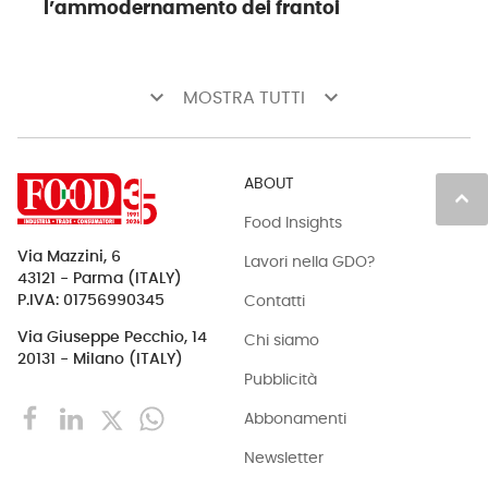
l’ammodernamento dei frantoi
keyboard_arrow_down
keyboard_arrow_down
MOSTRA TUTTI
ABOUT
keyboard_arrow_up
Food Insights
Via Mazzini, 6
Lavori nella GDO?
43121 - Parma (ITALY)
Contatti
P.IVA: 01756990345
Via Giuseppe Pecchio, 14
Chi siamo
20131 - Milano (ITALY)
Pubblicità
Abbonamenti
Newsletter