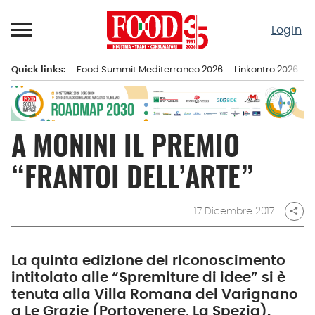
Passa
al
Login
contenuto
Quick links:
Food Summit Mediterraneo 2026
Linkontro 2026
F
Menu principale
A MONINI IL PREMIO
“FRANTOI DELL’ARTE”
17 Dicembre 2017
share
La quinta edizione del riconoscimento
intitolato alle “Spremiture di idee” si è
tenuta alla Villa Romana del Varignano
a Le Grazie (Portovenere, La Spezia).