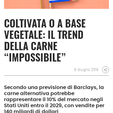
COLTIVATA O A BASE
VEGETALE: IL TREND
DELLA CARNE
“IMPOSSIBILE”
6 Giugno 2019
share
Secondo una previsione di Barclays, la
carne alternativa potrebbe
rappresentare il 10% del mercato negli
Stati Uniti entro il 2029, con vendite per
140 miliardi di dollari