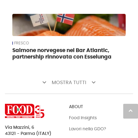
FRESCO
Salmone norvegese nei Bar Atlantic,
partnership rinnovata con Esselunga
keyboard_arrow_down
keyboard_arrow_down
MOSTRA TUTTI
ABOUT
keyboard_arrow_up
Food Insights
Via Mazzini, 6
Lavori nella GDO?
43121 - Parma (ITALY)