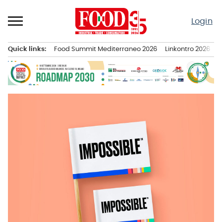
Passa
al
Login
contenuto
Quick links:
Food Summit Mediterraneo 2026
Linkontro 2026
F
Menu principale