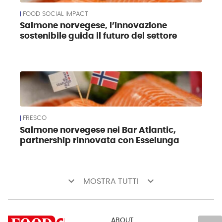
FOOD SOCIAL IMPACT
Salmone norvegese, l’innovazione
sostenibile guida il futuro del settore
FRESCO
Salmone norvegese nei Bar Atlantic,
partnership rinnovata con Esselunga
keyboard_arrow_down
keyboard_arrow_down
MOSTRA TUTTI
ABOUT