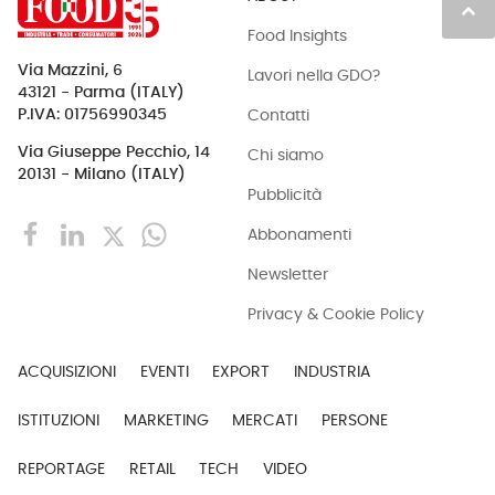
keyboard_arrow_up
Food Insights
Via Mazzini, 6
Lavori nella GDO?
43121 - Parma (ITALY)
Contatti
P.IVA: 01756990345
Via Giuseppe Pecchio, 14
Chi siamo
20131 - Milano (ITALY)
Pubblicità
Abbonamenti
Newsletter
Privacy & Cookie Policy
ACQUISIZIONI
EVENTI
EXPORT
INDUSTRIA
ISTITUZIONI
MARKETING
MERCATI
PERSONE
REPORTAGE
RETAIL
TECH
VIDEO