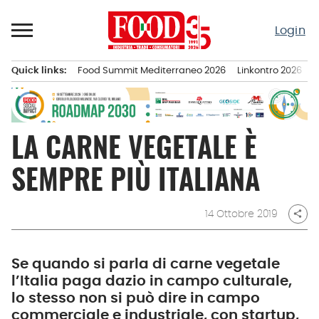
Passa
al
Login
contenuto
Quick links:
Food Summit Mediterraneo 2026
Linkontro 2026
F
Menu principale
LA CARNE VEGETALE È
SEMPRE PIÙ ITALIANA
14 Ottobre 2019
share
Se quando si parla di carne vegetale
l’Italia paga dazio in campo culturale,
lo stesso non si può dire in campo
commerciale e industriale, con startup,