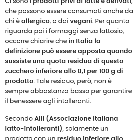
Ci sono i
prodotti privi di latte e derivati
,
che possono essere consumati anche da
chi è
allergico
, o dai
vegani
. Per quanto
riguarda poi i formaggi senza lattosio,
occorre chiarire che
in Italia la
definizione può essere apposta quando
sussiste una quota residua di questo
zucchero inferiore allo 0,1 per 100 g di
prodotto
. Tale residuo, però, non è
sempre abbastanza basso per garantire
il benessere agli intolleranti.
Secondo
Aili (Associazione italiana
latto-intolleranti)
, solamente un
prodotto con un
residuo inferiore allo