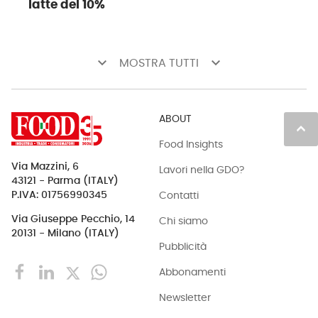
latte del 10%
keyboard_arrow_down
keyboard_arrow_down
MOSTRA TUTTI
ABOUT
keyboard_arrow_up
Food Insights
Via Mazzini, 6
Lavori nella GDO?
43121 - Parma (ITALY)
Contatti
P.IVA: 01756990345
Via Giuseppe Pecchio, 14
Chi siamo
20131 - Milano (ITALY)
Pubblicità
Abbonamenti
Newsletter