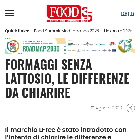
Passa
al
Login
contenuto
Quick links:
Food Summit Mediterraneo 2026
Linkontro 2026
F
Menu principale
FORMAGGI SENZA
LATTOSIO, LE DIFFERENZE
DA CHIARIRE
17 Agosto 2020
share
Il marchio LFree è stato introdotto con
l’intento di chiarire le differenze e