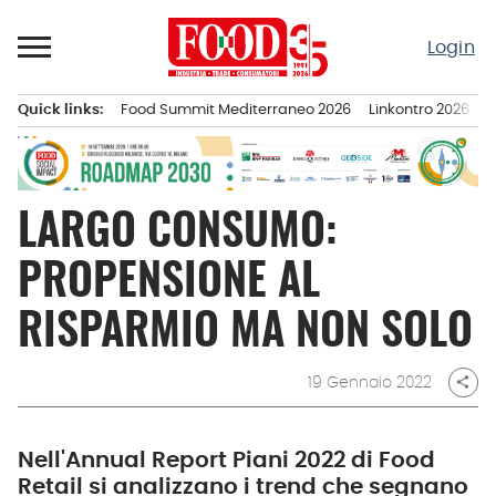
Passa
al
Login
contenuto
Quick links:
Food Summit Mediterraneo 2026
Linkontro 2026
F
Menu principale
LARGO CONSUMO:
PROPENSIONE AL
RISPARMIO MA NON SOLO
19 Gennaio 2022
share
Nell'Annual Report Piani 2022 di Food
Retail si analizzano i trend che segnano