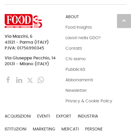
ABOUT
keyboard_arrow_up
Food Insights
Via Mazzini, 6
Lavori nella GDO?
43121 - Parma (ITALY)
Contatti
P.IVA: 01756990345
Via Giuseppe Pecchio, 14
Chi siamo
20131 - Milano (ITALY)
Pubblicità
Abbonamenti
Newsletter
Privacy & Cookie Policy
ACQUISIZIONI
EVENTI
EXPORT
INDUSTRIA
ISTITUZIONI
MARKETING
MERCATI
PERSONE