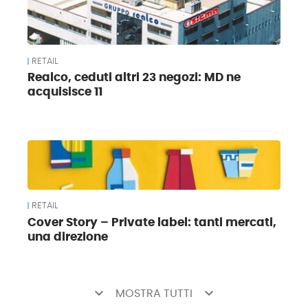
RETAIL
Realco, ceduti altri 23 negozi: MD ne
acquisisce 11
RETAIL
Cover Story – Private label: tanti mercati,
una direzione
keyboard_arrow_down
keyboard_arrow_down
MOSTRA TUTTI