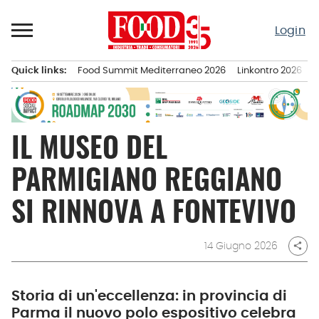
Passa
al
Login
contenuto
Quick links:
Food Summit Mediterraneo 2026
Linkontro 2026
F
Menu principale
IL MUSEO DEL
PARMIGIANO REGGIANO
SI RINNOVA A FONTEVIVO
14 Giugno 2026
share
Storia di un'eccellenza: in provincia di
Parma il nuovo polo espositivo celebra