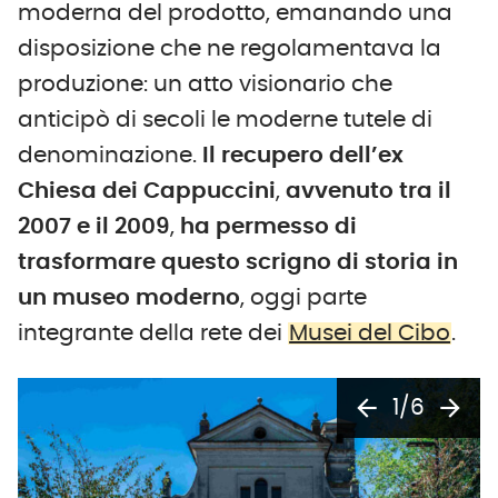
moderna del prodotto, emanando una
disposizione che ne regolamentava la
produzione: un atto visionario che
anticipò di secoli le moderne tutele di
denominazione.
Il recupero dell’ex
Chiesa dei Cappuccini
,
avvenuto tra il
2007 e il 2009
,
ha permesso di
trasformare questo scrigno di storia in
un museo moderno
, oggi parte
integrante della rete dei
Musei del Cibo
.
arrow_back
arrow_forward
1/6