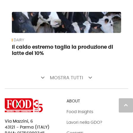
DAIRY
Il caldo estremo taglia la produzione di
latte del 10%
keyboard_arrow_down
keyboard_arrow_down
MOSTRA TUTTI
ABOUT
keyboard_arrow_up
Food Insights
Via Mazzini, 6
Lavori nella GDO?
43121 - Parma (ITALY)