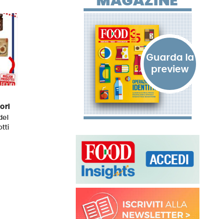
MAGAZINE
ori
del
tti