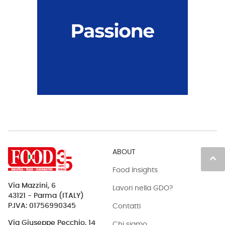
ABOUT
keyboard_arrow_up
Food Insights
Via Mazzini, 6
Lavori nella GDO?
43121 - Parma (ITALY)
Contatti
P.IVA: 01756990345
Via Giuseppe Pecchio, 14
Chi siamo