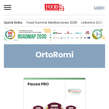
Passa
Login
al
contenuto
Quick links:
Food Summit Mediterraneo 2026
Linkontro 2026
F
Menu principale
OrtoRomi
News
Pausa PRO