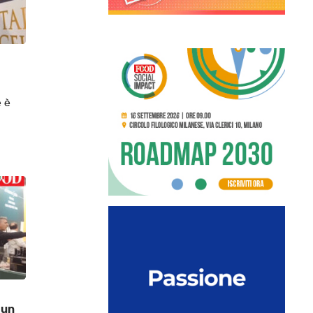
e è
 un