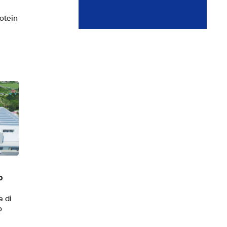
rotein
o
e di
o