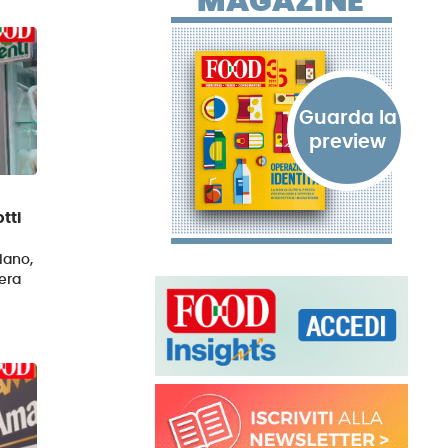
MAGAZINE
tti
lano,
iera