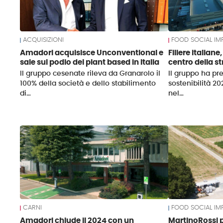
ACQUISIZIONI
FOOD SOCIAL IM
Amadori acquisisce Unconventional e
Filiere italian
sale sul podio del plant based in Italia
centro della s
Il gruppo cesenate rileva da Granarolo il
Il gruppo ha pre
100% della società e dello stabilimento
sostenibilità 20
di…
nel…
CARNI
FOOD SOCIAL IM
Amadori chiude il 2024 con un
MartinoRossi p