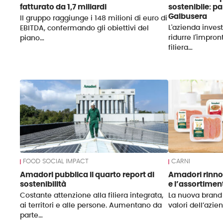
fatturato da 1,7 miliardi
sostenibile: p
Galbusera
Il gruppo raggiunge i 148 milioni di euro di
L'azienda invest
EBITDA, confermando gli obiettivi del
ridurre l'impro
piano…
filiera…
FOOD SOCIAL IMPACT
CARNI
Amadori pubblica il quarto report di
Amadori rinno
sostenibilità
e l’assortimen
Costante attenzione alla filiera integrata,
La nuova brand
ai territori e alle persone. Aumentano da
valori dell’azien
parte…