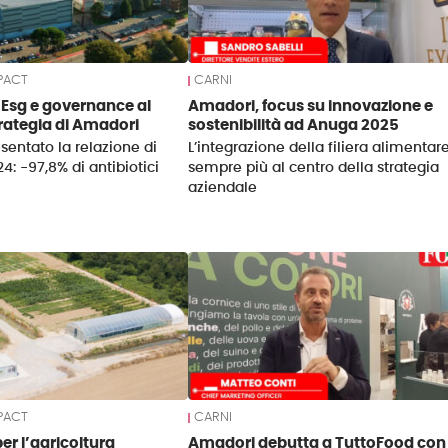
PACT
CARNI
e, Esg e governance al
Amadori, focus su innovazione e
trategia di Amadori
sostenibilità ad Anuga 2025
sentato la relazione di
L’integrazione della filiera alimentar
24: -97,8% di antibiotici
sempre più al centro della strategia
aziendale
PACT
CARNI
er l’agricoltura
Amadori debutta a TuttoFood con