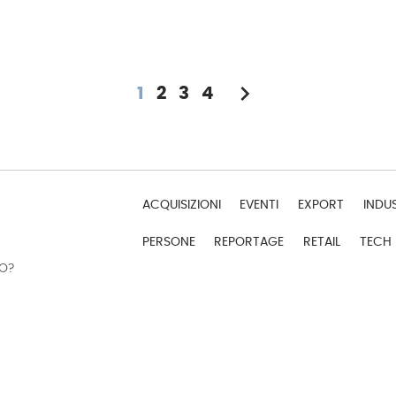
chevron_right
1
2
3
4
ACQUISIZIONI
EVENTI
EXPORT
INDU
PERSONE
REPORTAGE
RETAIL
TECH
DO?