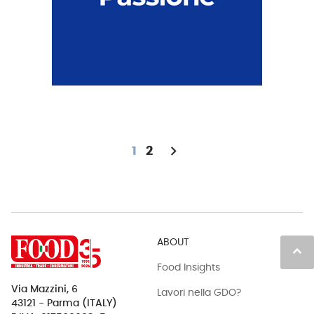
chevron_right
1
2
ABOUT
keyboard_arrow_up
Food Insights
Via Mazzini, 6
Lavori nella GDO?
43121 - Parma (ITALY)