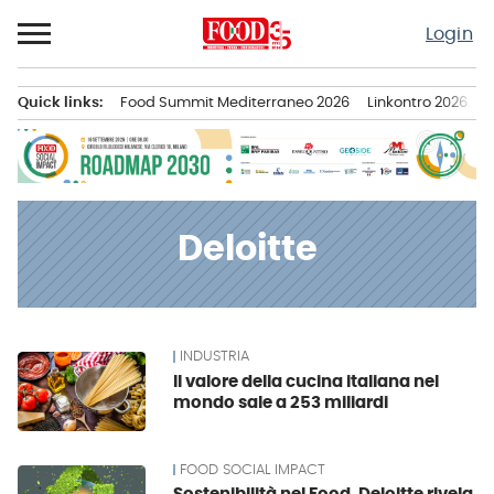
Passa
Login
al
contenuto
Quick links:
Food Summit Mediterraneo 2026
Linkontro 2026
F
Menu principale
Deloitte
INDUSTRIA
News
Il valore della cucina italiana nel
mondo sale a 253 miliardi
FOOD SOCIAL IMPACT