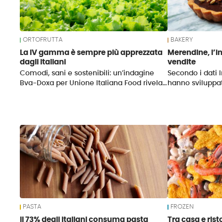
ORTOFRUTTA
BAKERY
La IV gamma è sempre più apprezzata
Merendine, l’i
dagli italiani
vendite
Comodi, sani e sostenibili: un’indagine
Secondo i dati I
Bva-Doxa per Unione Italiana Food rivela…
hanno sviluppat
PASTA
FROZEN
Il 73% degli italiani consuma pasta
Tra casa e rist