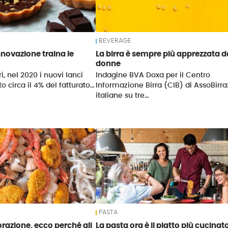
BEVERAGE
nnovazione traina le
La birra è sempre più apprezzata d
donne
ri, nel 2020 i nuovi lanci
Indagine BVA Doxa per il Centro
o circa il 4% del fatturato…
Informazione Birra (CIB) di AssoBirra
italiane su tre…
PASTA
orazione, ecco perché gli
La pasta ora è il piatto più cucinat