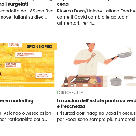
no i surgelati
cena
a condotta da IIAS con Bva-
Ricerca Doxa/Unione Italiana Food: 
nove italiani su dieci…
come il Covid cambia le abitudini
alimentari. Per 4…
SPONSORED
ORTOFRUTTA
r e marketing
La cucina dell’estate punta su ver
e freschezza
ni Aziende e Associazioni
I risultati dell’indagine Doxa in esclu
r l’affidabilità delle…
per Food: sono sempre più numerosi 