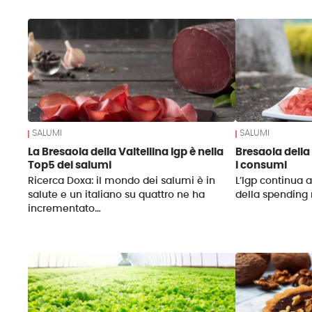
News
SALUMI
SALUMI
La Bresaola della Valtellina Igp è nella
Bresaola della 
Top5 dei salumi
i consumi
Ricerca Doxa: il mondo dei salumi è in
L’Igp continua a
salute e un italiano su quattro ne ha
della spending
incrementato…