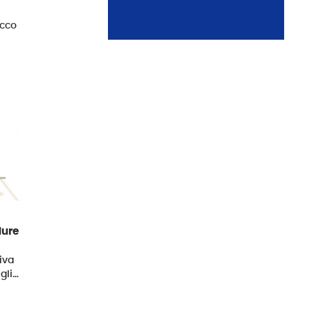
ecco
dure
siva
gli…