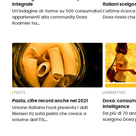
integrale
italiani scelgo
Un’indagine at-home su 500 consumatori
L’ultima ricerc
appartenenti alla community Doxa
Doxa rivela che 
Roamler ha…
PASTA
MARKETING
Pasta, cifre record anche nel 2021
Doxa: consume
intelligence
Unione Italiana Food presenta i dati
Da più di 70 an
Nielsen IQ sulla pasta che cresce a
scelgono Doxa pe
volume dell’11%…