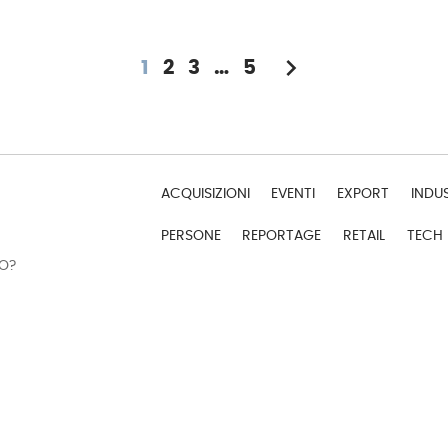
chevron_right
1
2
3
…
5
ACQUISIZIONI
EVENTI
EXPORT
INDU
PERSONE
REPORTAGE
RETAIL
TECH
DO?