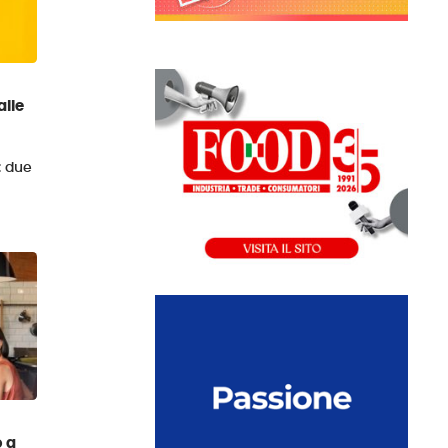
alle
: due
o a