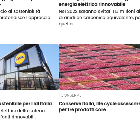
o
energia elettrica rinnovabile
cio di sostenibilità
Nel 2022 saranno evitati 113 milioni d
profondisce l’approccio
di anidride carbonica equivalente, pa
quella…
CONSERVE
stenibile per Lidl Italia
Conserve Italia, life cycle assessm
per tre prodotti core
elettrici della catena
onti rinnovabili.