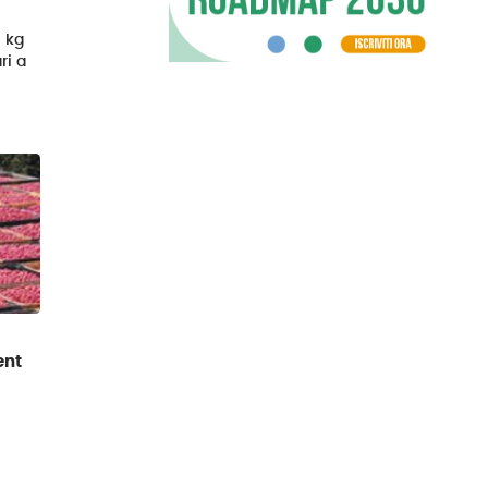
i kg
ri a
ent