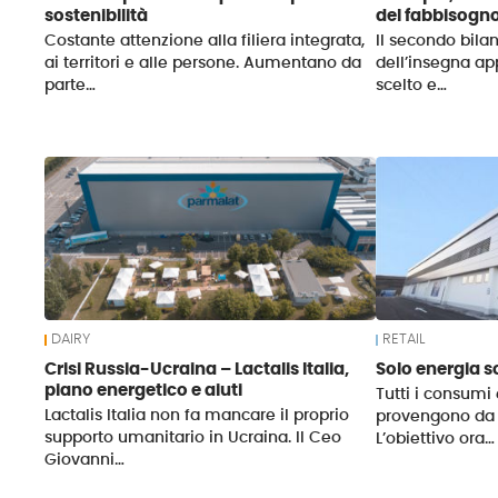
sostenibilità
del fabbisogn
Costante attenzione alla filiera integrata,
Il secondo bilan
ai territori e alle persone. Aumentano da
dell’insegna ap
parte…
scelto e…
DAIRY
RETAIL
Crisi Russia-Ucraina – Lactalis Italia,
Solo energia so
piano energetico e aiuti
Tutti i consumi 
Lactalis Italia non fa mancare il proprio
provengono da f
supporto umanitario in Ucraina. Il Ceo
L’obiettivo ora…
Giovanni…