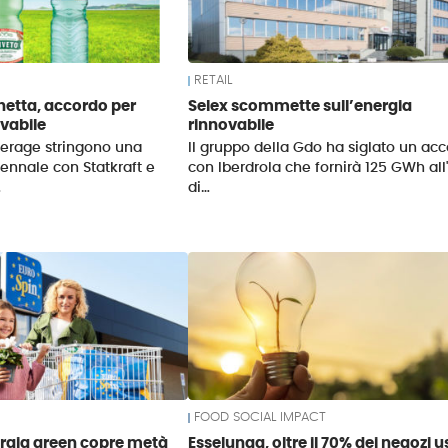
RETAIL
hetta, accordo per
Selex scommette sull’energia
ovabile
rinnovabile
verage stringono una
Il gruppo della Gdo ha siglato un ac
tennale con Statkraft e
con Iberdrola che fornirà 125 GWh al
…
di…
FOOD SOCIAL IMPACT
ergia green copre metà
Esselunga, oltre il 70% dei negozi u