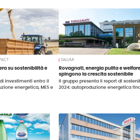
PACT
SALUMI
ra su sostenibilità e
Rovagnati, energia pulita e welfar
spingono la crescita sostenibile
 di investimenti entro il
Il gruppo presenta il report di sostenib
uzione energetica, MES e
2024: autoproduzione energetica fin