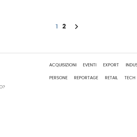
chevron_right
1
2
ACQUISIZIONI
EVENTI
EXPORT
INDU
PERSONE
REPORTAGE
RETAIL
TECH
DO?