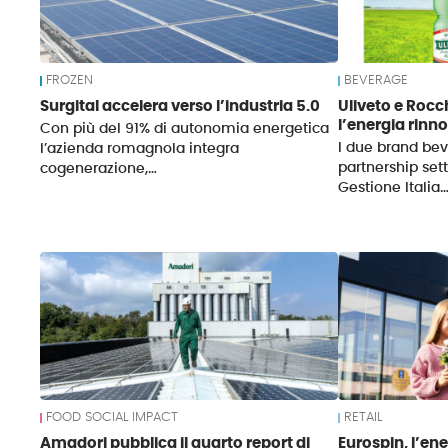
FROZEN
BEVERAGE
Surgital accelera verso l’industria 5.0
Uliveto e Rocc
l’energia rinn
Con più del 91% di autonomia energetica
I due brand be
l’azienda romagnola integra
partnership set
cogenerazione,…
Gestione Italia
FOOD SOCIAL IMPACT
RETAIL
Amadori pubblica il quarto report di
Eurospin, l’en