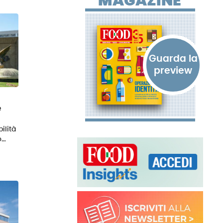
MAGAZINE
e
ilità
o…