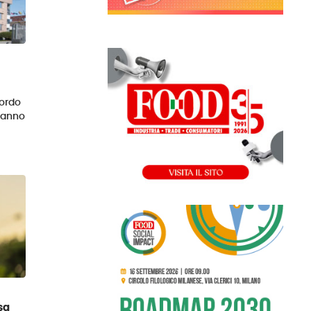
cordo
l'anno
sa