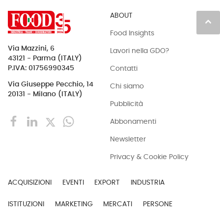
ABOUT
keyboard_arrow_up
Food Insights
Via Mazzini, 6
Lavori nella GDO?
43121 - Parma (ITALY)
Contatti
P.IVA: 01756990345
Via Giuseppe Pecchio, 14
Chi siamo
20131 - Milano (ITALY)
Pubblicità
Abbonamenti
Newsletter
Privacy & Cookie Policy
ACQUISIZIONI
EVENTI
EXPORT
INDUSTRIA
ISTITUZIONI
MARKETING
MERCATI
PERSONE