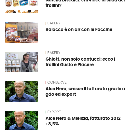
Nutella Biscuits: chi vince la sfida dei
frollini?
BAKERY
Balocco è on air con le Faccine
BAKERY
Ghiott, non solo cantucci: ecco i
frollini Gusto e Piacere
CONSERVE
Alce Nero, cresce il fatturato grazie a
gdo ed export
EXPORT
Alce Nero & Mielizia, fatturato 2012
+8,5%