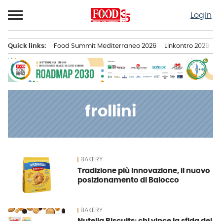
Passa
Login
al
contenuto
Quick links:
Food Summit Mediterraneo 2026
Linkontro 2026
F
Menu principale
frollini
BAKERY
News
Tradizione più innovazione, il nuovo
posizionamento di Balocco
BAKERY