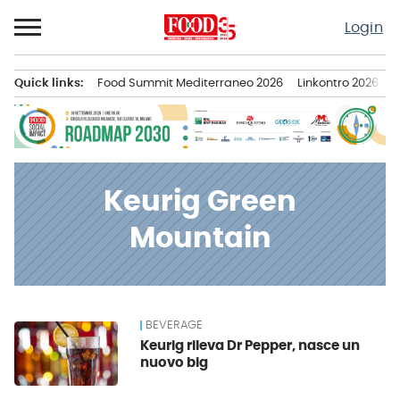
Passa
Login
al
contenuto
Quick links:
Food Summit Mediterraneo 2026
Linkontro 2026
F
Menu principale
Keurig Green
Mountain
BEVERAGE
News
Keurig rileva Dr Pepper, nasce un
nuovo big