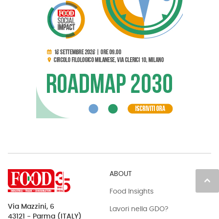
ABOUT
keyboard_arrow_up
Food Insights
Via Mazzini, 6
Lavori nella GDO?
43121 - Parma (ITALY)