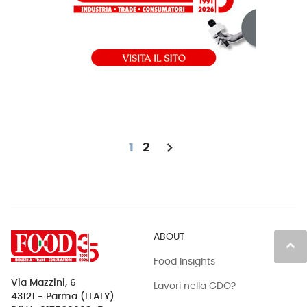
chevron_right
1
2
ABOUT
keyboard_arrow_up
Food Insights
Via Mazzini, 6
Lavori nella GDO?
43121 - Parma (ITALY)