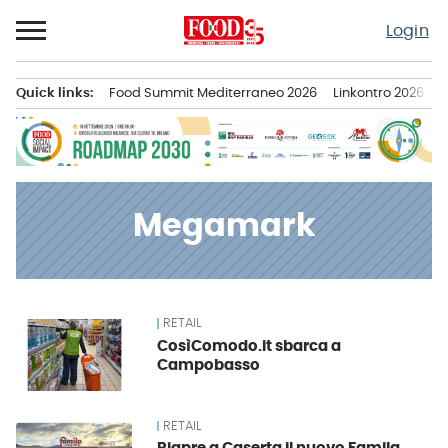
Passa
Login
al
contenuto
Quick links:
Food Summit Mediterraneo 2026
Linkontro 2026
F
Menu principale
Megamark
RETAIL
News
CosìComodo.it sbarca a
Campobasso
RETAIL