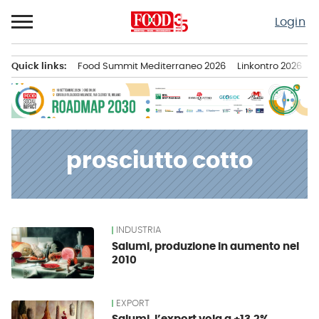
Passa
Login
al
contenuto
Quick links:
Food Summit Mediterraneo 2026
Linkontro 2026
F
Menu principale
prosciutto cotto
INDUSTRIA
News
Salumi, produzione in aumento nel
2010
EXPORT