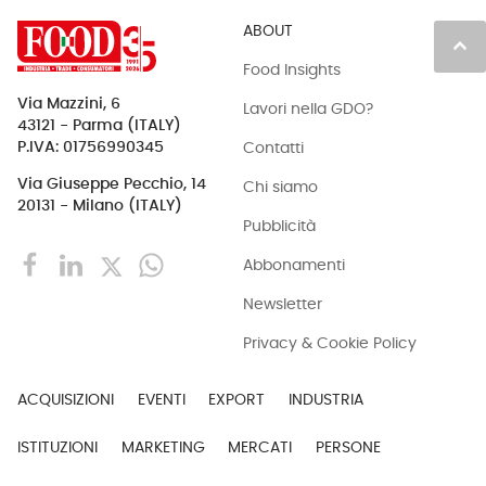
ABOUT
keyboard_arrow_up
Food Insights
Via Mazzini, 6
Lavori nella GDO?
43121 - Parma (ITALY)
Contatti
P.IVA: 01756990345
Via Giuseppe Pecchio, 14
Chi siamo
20131 - Milano (ITALY)
Pubblicità
Abbonamenti
Newsletter
Privacy & Cookie Policy
ACQUISIZIONI
EVENTI
EXPORT
INDUSTRIA
ISTITUZIONI
MARKETING
MERCATI
PERSONE