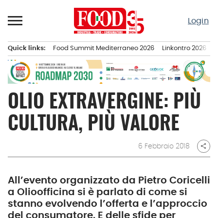
Passa
al
Login
contenuto
Quick links:
Food Summit Mediterraneo 2026
Linkontro 2026
F
Menu principale
OLIO EXTRAVERGINE: PIÙ
CULTURA, PIÙ VALORE
6 Febbraio 2018
share
All’evento organizzato da Pietro Coricelli
a Olioofficina si è parlato di come si
stanno evolvendo l’offerta e l’approccio
del consumatore. E delle sfide per