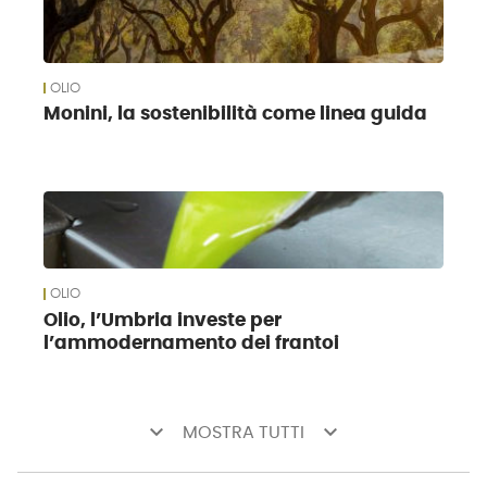
OLIO
Monini, la sostenibilità come linea guida
OLIO
Olio, l’Umbria investe per
l’ammodernamento dei frantoi
keyboard_arrow_down
keyboard_arrow_down
MOSTRA TUTTI