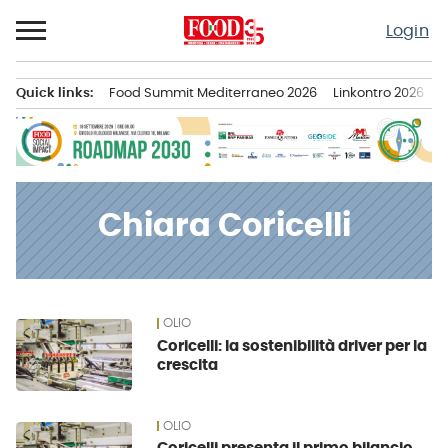
Passa
Login
al
contenuto
Quick links:
Food Summit Mediterraneo 2026
Linkontro 2026
F
Menu principale
Chiara Coricelli
OLIO
News
Coricelli: la sostenibilità driver per la
crescita
OLIO