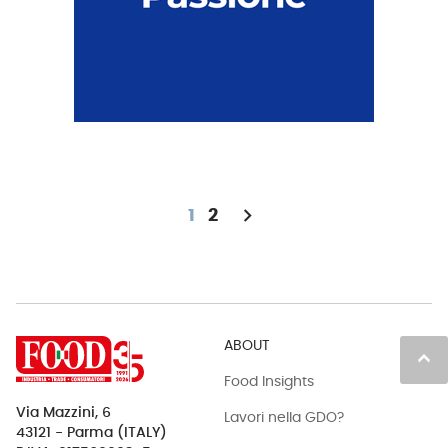
chevron_right
1
2
ABOUT
keyboard_arrow_up
Food Insights
Via Mazzini, 6
Lavori nella GDO?
43121 - Parma (ITALY)