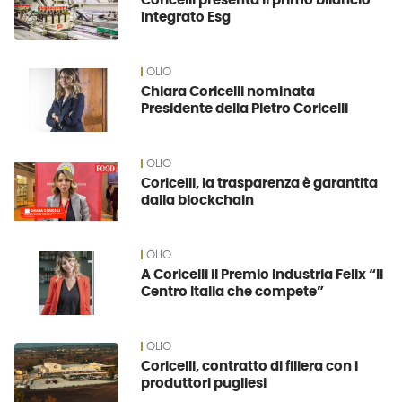
Coricelli presenta il primo bilancio
integrato Esg
OLIO
Chiara Coricelli nominata
Presidente della Pietro Coricelli
OLIO
Coricelli, la trasparenza è garantita
dalla blockchain
OLIO
A Coricelli il Premio Industria Felix “Il
Centro Italia che compete”
OLIO
Coricelli, contratto di filiera con i
produttori pugliesi