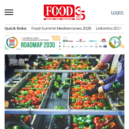
Passa
al
Login
contenuto
Quick links:
Food Summit Mediterraneo 2026
Linkontro 2026
F
Menu principale