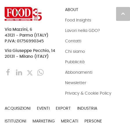
ABOUT
keyboard_arrow_up
Food Insights
Via Mazzini, 6
Lavori nella GDO?
43121 - Parma (ITALY)
Contatti
P.IVA: 01756990345
Via Giuseppe Pecchio, 14
Chi siamo
20131 - Milano (ITALY)
Pubblicità
Abbonamenti
Newsletter
Privacy & Cookie Policy
ACQUISIZIONI
EVENTI
EXPORT
INDUSTRIA
ISTITUZIONI
MARKETING
MERCATI
PERSONE