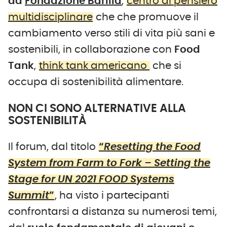
da
Fondazione Barilla
,
centro di pensiero
multidisciplinare
che che promuove il
cambiamento verso stili di vita più sani e
sostenibili, in collaborazione con
Food
Tank
,
think tank americano
che si
occupa di sostenibilità alimentare.
NON CI SONO ALTERNATIVE ALLA
SOSTENIBILITÀ
Il forum, dal titolo
“
Resetting the Food
System from Farm to Fork – Setting the
Stage for UN 2021 FOOD Systems
Summit
”
, ha visto i partecipanti
confrontarsi a distanza su numerosi temi,