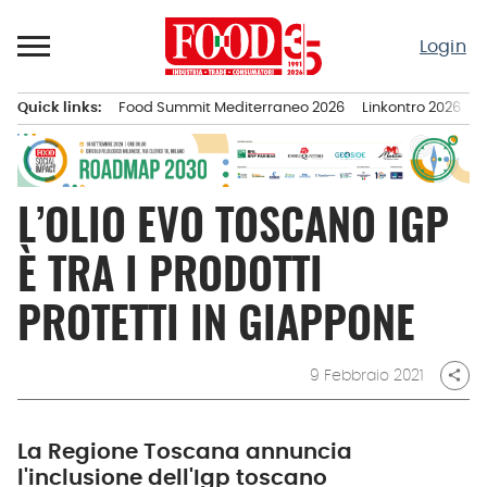
Passa
al
Login
contenuto
Quick links:
Food Summit Mediterraneo 2026
Linkontro 2026
F
Menu principale
L’OLIO EVO TOSCANO IGP
È TRA I PRODOTTI
PROTETTI IN GIAPPONE
9 Febbraio 2021
share
La Regione Toscana annuncia
l'inclusione dell'Igp toscano