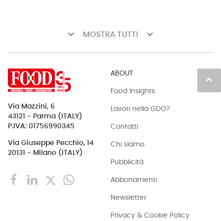
keyboard_arrow_down
keyboard_arrow_down
MOSTRA TUTTI
ABOUT
keyboard_arrow_up
Food Insights
Via Mazzini, 6
Lavori nella GDO?
43121 - Parma (ITALY)
Contatti
P.IVA: 01756990345
Via Giuseppe Pecchio, 14
Chi siamo
20131 - Milano (ITALY)
Pubblicità
Abbonamenti
Newsletter
Privacy & Cookie Policy