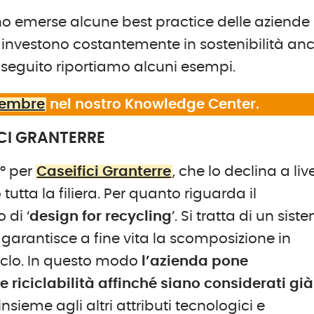
o emerse alcune best practice delle aziende
investono costantemente in sostenibilità an
 seguito riportiamo alcuni esempi.
ovembre
nel nostro Knowledge Center.
ICI GRANTERRE
0° per
Caseifici Granterre
, che lo declina a liv
tta la filiera. Per quanto riguarda il
 di ‘
design for recycling
’. Si tratta di un sis
garantisce a fine vita la scomposizione in
ciclo. In questo modo
l’azienda pone
 e riciclabilità affinché siano considerati già
 insieme agli altri attributi tecnologici e