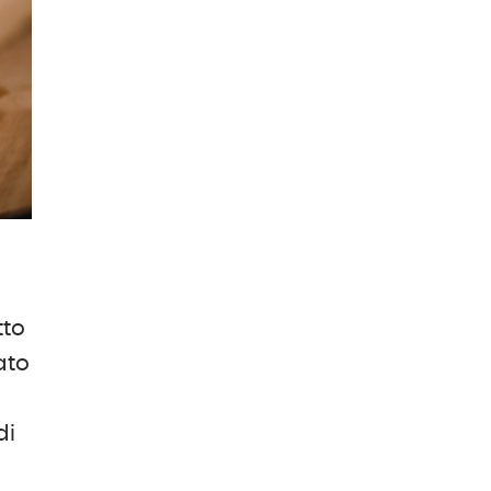
tto
ato
di