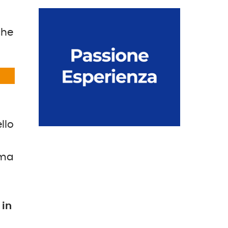
che
ello
tema
 in