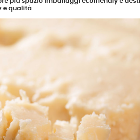
 più spazio imballaggi ecofriendly e destina
 e qualità