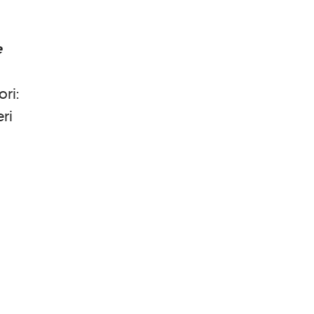
e
o
ri:
ri