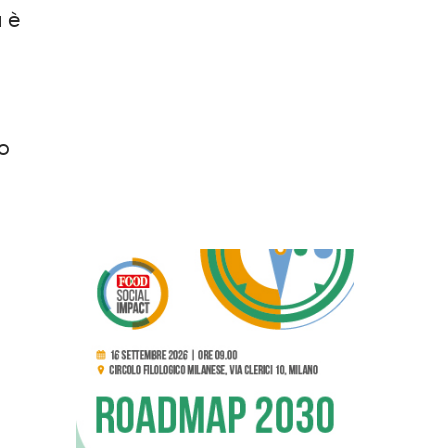
a è
so