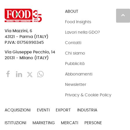
ABOUT
keyboard_arrow_up
Food Insights
Via Mazzini, 6
Lavori nella GDO?
43121 - Parma (ITALY)
Contatti
P.IVA: 01756990345
Via Giuseppe Pecchio, 14
Chi siamo
20131 - Milano (ITALY)
Pubblicità
Abbonamenti
Newsletter
Privacy & Cookie Policy
ACQUISIZIONI
EVENTI
EXPORT
INDUSTRIA
ISTITUZIONI
MARKETING
MERCATI
PERSONE