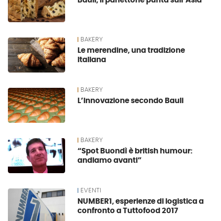
Bauli, il panettone punta sull’Asia
BAKERY
Le merendine, una tradizione
italiana
BAKERY
L’innovazione secondo Bauli
BAKERY
“Spot Buondì è british humour:
andiamo avanti”
EVENTI
NUMBER1, esperienze di logistica a
confronto a Tuttofood 2017