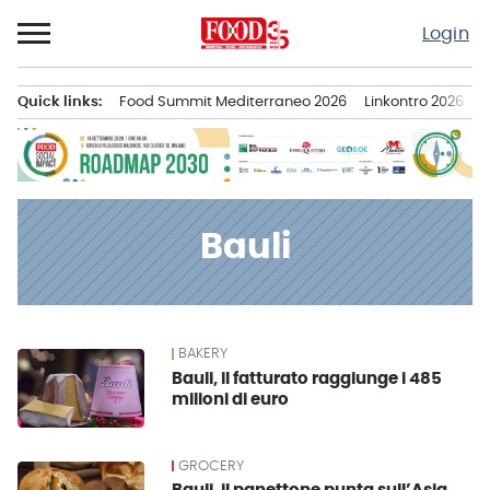
Passa
Login
al
contenuto
Quick links:
Food Summit Mediterraneo 2026
Linkontro 2026
F
Menu principale
Bauli
BAKERY
News
Bauli, il fatturato raggiunge i 485
milioni di euro
GROCERY