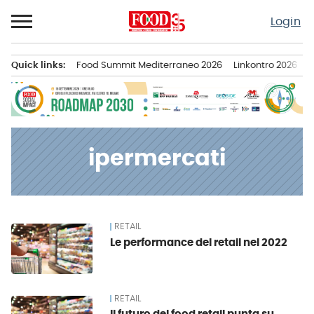
Passa
Login
al
contenuto
Quick links:
Food Summit Mediterraneo 2026
Linkontro 2026
F
Menu principale
ipermercati
RETAIL
News
Le performance del retail nel 2022
RETAIL