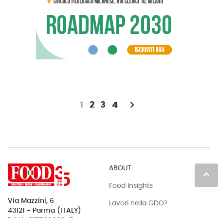
chevron_right
1
2
3
4
ABOUT
keyboard_arrow_up
Food Insights
Via Mazzini, 6
Lavori nella GDO?
43121 - Parma (ITALY)