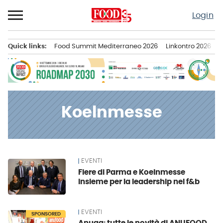
Passa
Login
al
contenuto
Quick links:
Food Summit Mediterraneo 2026
Linkontro 2026
F
Menu principale
Koelnmesse
EVENTI
News
Fiere di Parma e Koelnmesse
insieme per la leadership nel f&b
EVENTI
SPONSORED