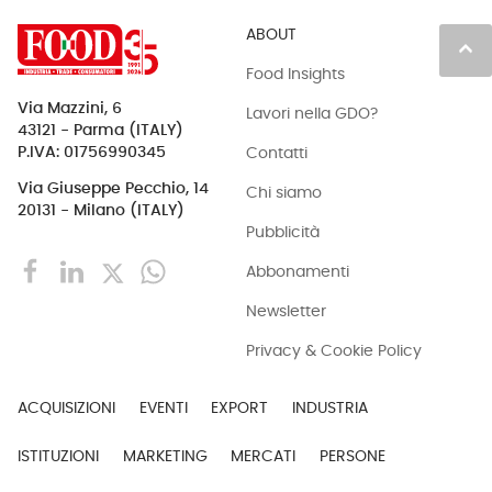
ABOUT
keyboard_arrow_up
Food Insights
Via Mazzini, 6
Lavori nella GDO?
43121 - Parma (ITALY)
Contatti
P.IVA: 01756990345
Via Giuseppe Pecchio, 14
Chi siamo
20131 - Milano (ITALY)
Pubblicità
Abbonamenti
Newsletter
Privacy & Cookie Policy
ACQUISIZIONI
EVENTI
EXPORT
INDUSTRIA
ISTITUZIONI
MARKETING
MERCATI
PERSONE