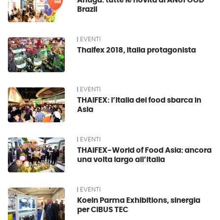
Anuga: tutte le novità di ANUFOOD
Brazil
EVENTI
Thaifex 2018, Italia protagonista
EVENTI
THAIFEX: l’Italia del food sbarca in
Asia
EVENTI
THAIFEX-World of Food Asia: ancora
una volta largo all’Italia
EVENTI
Koeln Parma Exhibitions, sinergia
per CIBUS TEC