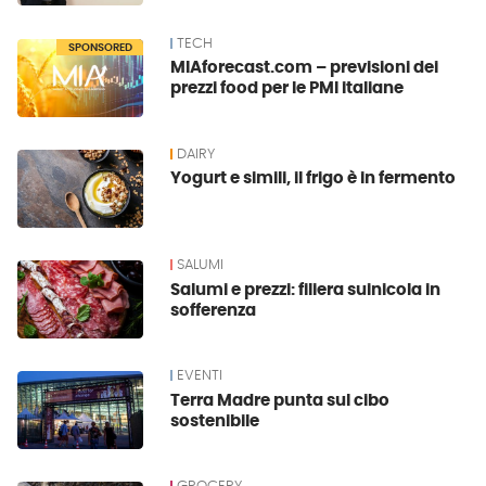
TECH
SPONSORED
MIAforecast.com – previsioni dei
prezzi food per le PMI italiane
DAIRY
Yogurt e simili, il frigo è in fermento
SALUMI
Salumi e prezzi: filiera suinicola in
sofferenza
EVENTI
Terra Madre punta sul cibo
sostenibile