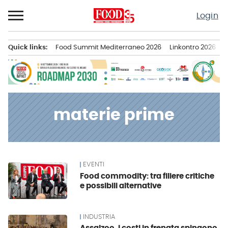
Passa
Login
al
contenuto
Quick links:
Food Summit Mediterraneo 2026
Linkontro 2026
F
Menu principale
materie prime
EVENTI
News
Food commodity: tra filiere critiche
e possibili alternative
INDUSTRIA