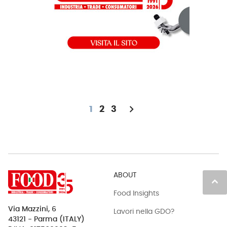
chevron_right
1
2
3
ABOUT
keyboard_arrow_up
Food Insights
Via Mazzini, 6
Lavori nella GDO?
43121 - Parma (ITALY)