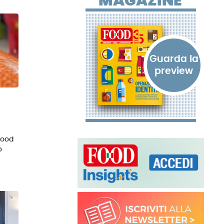
MAGAZINE
food
o