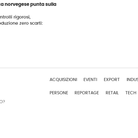
ica norvegese punta sulla
trolli rigorosi,
roduzione zero scarti:
ACQUISIZIONI
EVENTI
EXPORT
INDU
PERSONE
REPORTAGE
RETAIL
TECH
DO?