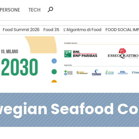
search
Ricerca
PERSONE
TECH
per:
Food Summit 2026
Food 35
L’Algoritmo di Food
FOOD SOCIAL IM
egian Seafood Co