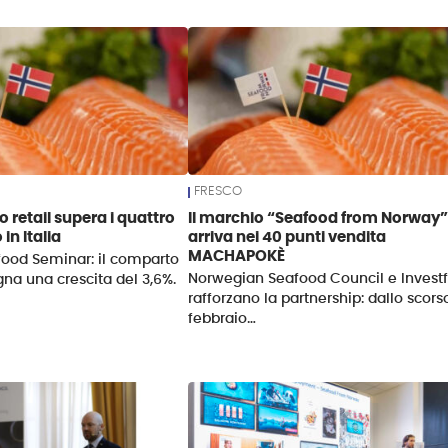
FRESCO
co retail supera i quattro
Il marchio “Seafood from Norway”
 in Italia
arriva nei 40 punti vendita
MACHAPOKÈ
ood Seminar: il comparto
Norwegian Seafood Council e Invest
gna una crescita del 3,6%.
rafforzano la partnership: dallo scors
febbraio…