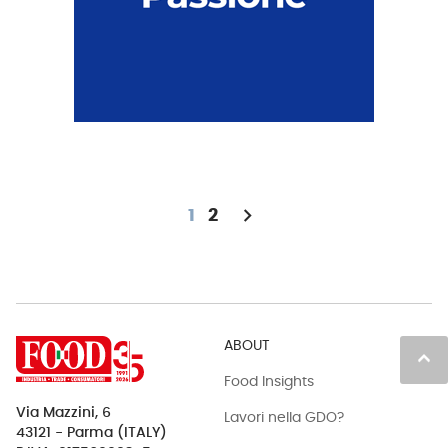
chevron_right
1
2
ABOUT
keyboard_arrow_up
Food Insights
Via Mazzini, 6
Lavori nella GDO?
43121 - Parma (ITALY)