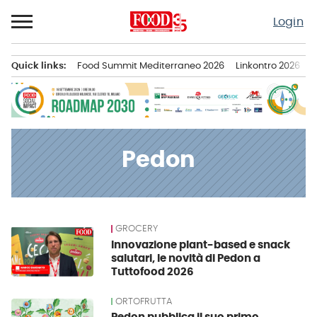
Passa
Login
al
contenuto
Quick links:
Food Summit Mediterraneo 2026
Linkontro 2026
F
Menu principale
Pedon
GROCERY
News
Innovazione plant-based e snack
salutari, le novità di Pedon a
Tuttofood 2026
ORTOFRUTTA