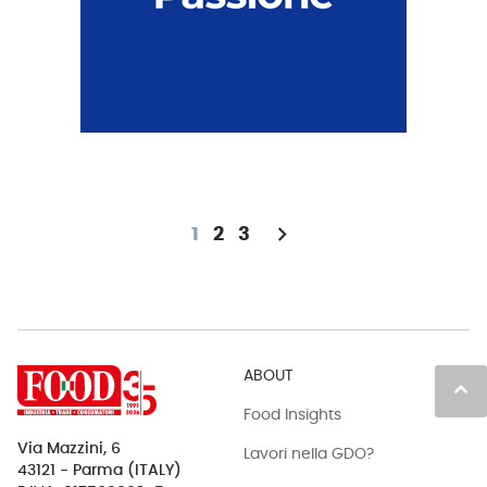
chevron_right
1
2
3
ABOUT
keyboard_arrow_up
Food Insights
Via Mazzini, 6
Lavori nella GDO?
43121 - Parma (ITALY)