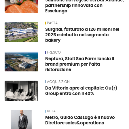
Salmone norvegese nei Bar Atlantic,
partnership rinnovata con
Esselunga
PASTA
Surgital, fatturato a 126 milioni nel
2025 e debutto nel segmento
bakery
FRESCO
Neptura, Stolt Sea Farm lancia il
brand premium per l’alta
ristorazione
ACQUISIZIONI
Da Vittorio apre al capitale: Ou(r)
Group entra con il 40%
RETAIL
Metro, Guido Cassago è il nuovo
Direttore sales&operations