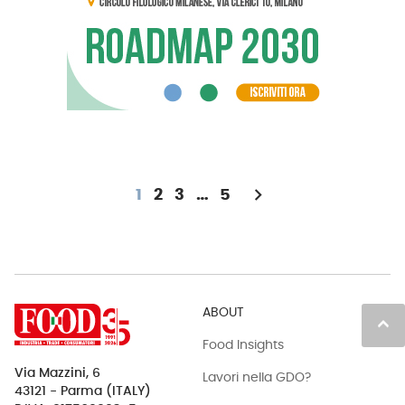
chevron_right
1
2
3
…
5
ABOUT
keyboard_arrow_up
Food Insights
Via Mazzini, 6
Lavori nella GDO?
43121 - Parma (ITALY)