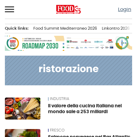
Passa
Login
al
contenuto
Quick links:
Food Summit Mediterraneo 2026
Linkontro 2026
F
Menu principale
ristorazione
INDUSTRIA
News
Il valore della cucina italiana nel
mondo sale a 253 miliardi
FRESCO