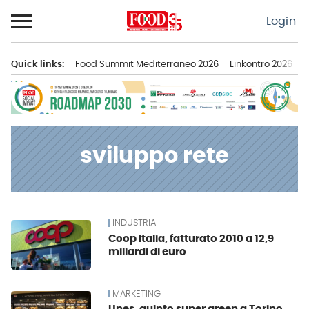
Passa
Login
al
contenuto
Quick links:
Food Summit Mediterraneo 2026
Linkontro 2026
F
Menu principale
sviluppo rete
INDUSTRIA
News
Coop Italia, fatturato 2010 a 12,9
miliardi di euro
MARKETING