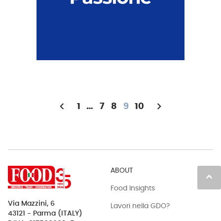
chevron_left
chevron_right
1
…
7
8
9
10
ABOUT
keyboard_arrow_up
Food Insights
Via Mazzini, 6
Lavori nella GDO?
43121 - Parma (ITALY)