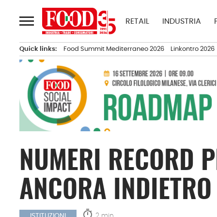
Passa
al
RETAIL
INDUSTRIA
contenuto
Quick links:
Food Summit Mediterraneo 2026
Linkontro 2026
NUMERI RECORD PE
ANCORA INDIETRO
timer
2 min.
ISTITUZIONI