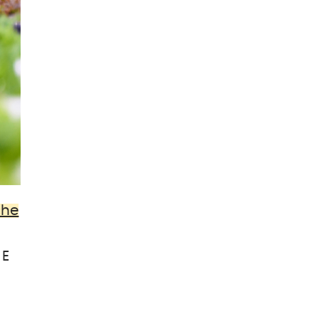
che
 E