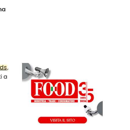
ana
ods
,
i a