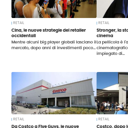
RETAIL
RETAIL
Cina, le nuove strategie dei retailer
Stronger, la st
occidentali
cinema
Mentre alcuni big player globali lasciano il
La pellicola è 
mercato, dopo anni di investimenti poco…
cinematografico
impiegato di…
RETAIL
RETAIL
Da Costco a Five Guys, le nuove
Costco, dopo la