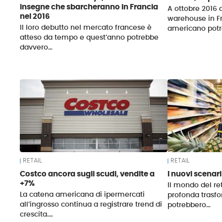
insegne che sbarcheranno in Francia
A ottobre 2016 a
nel 2016
warehouse in Fra
Il loro debutto nel mercato francese è
americano pot
atteso da tempo e quest’anno potrebbe
davvero…
RETAIL
RETAIL
Costco ancora sugli scudi, vendite a
I nuovi scenar
+7%
Il mondo del re
La catena americana di ipermercati
profonda trasfo
all’ingrosso continua a registrare trend di
potrebbero…
crescita.…