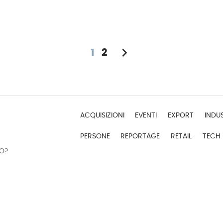
chevron_right
1
2
ACQUISIZIONI
EVENTI
EXPORT
INDU
PERSONE
REPORTAGE
RETAIL
TECH
DO?