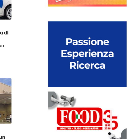
a di
on
 un