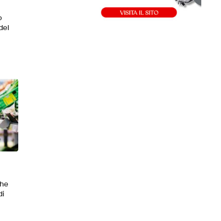
o
del
che
di