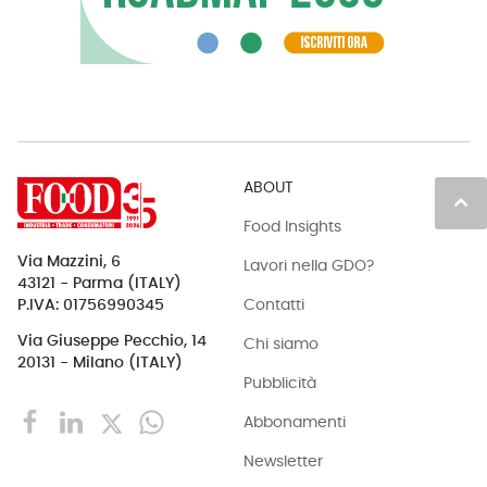
ABOUT
keyboard_arrow_up
Food Insights
Via Mazzini, 6
Lavori nella GDO?
43121 - Parma (ITALY)
Contatti
P.IVA: 01756990345
Via Giuseppe Pecchio, 14
Chi siamo
20131 - Milano (ITALY)
Pubblicità
Abbonamenti
Newsletter