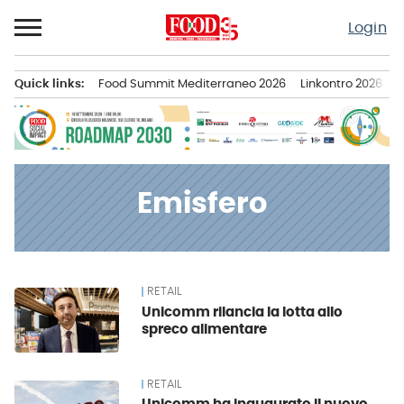
Passa
Login
al
contenuto
Quick links:
Food Summit Mediterraneo 2026
Linkontro 2026
F
Menu principale
Emisfero
RETAIL
News
Unicomm rilancia la lotta allo
spreco alimentare
RETAIL