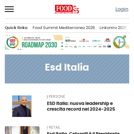
Passa
Login
al
contenuto
Quick links:
Food Summit Mediterraneo 2026
Linkontro 2026
F
Menu principale
Esd Italia
PERSONE
News
ESD Italia: nuova leadership e
crescita record nel 2024-2025
RETAIL