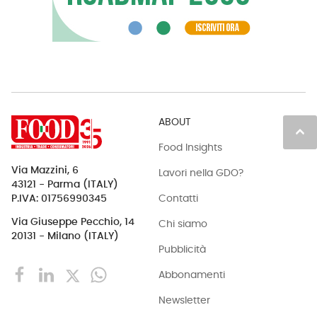
ABOUT
keyboard_arrow_up
Food Insights
Via Mazzini, 6
Lavori nella GDO?
43121 - Parma (ITALY)
Contatti
P.IVA: 01756990345
Via Giuseppe Pecchio, 14
Chi siamo
20131 - Milano (ITALY)
Pubblicità
Abbonamenti
Newsletter