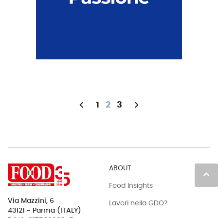
chevron_left
chevron_right
1
2
3
ABOUT
keyboard_arrow_up
Food Insights
Via Mazzini, 6
Lavori nella GDO?
43121 - Parma (ITALY)