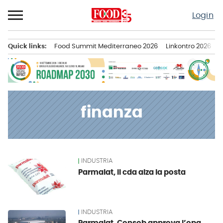
Passa
Login
al
contenuto
Quick links:
Food Summit Mediterraneo 2026
Linkontro 2026
F
Menu principale
finanza
INDUSTRIA
News
Parmalat, il cda alza la posta
INDUSTRIA