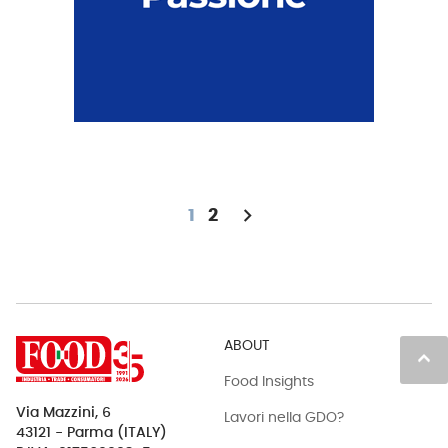
chevron_right
1
2
ABOUT
keyboard_arrow_up
Food Insights
Via Mazzini, 6
Lavori nella GDO?
43121 - Parma (ITALY)