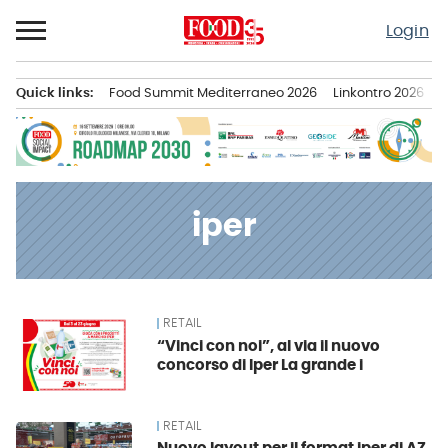
Passa
Login
al
contenuto
Quick links:
Food Summit Mediterraneo 2026
Linkontro 2026
F
Menu principale
iper
RETAIL
News
“Vinci con noi”, al via il nuovo
concorso di Iper La grande i
RETAIL