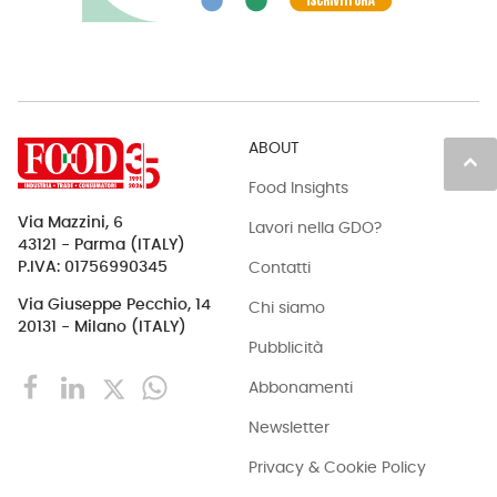
ABOUT
keyboard_arrow_up
Food Insights
Via Mazzini, 6
Lavori nella GDO?
43121 - Parma (ITALY)
Contatti
P.IVA: 01756990345
Via Giuseppe Pecchio, 14
Chi siamo
20131 - Milano (ITALY)
Pubblicità
Abbonamenti
Newsletter
Privacy & Cookie Policy