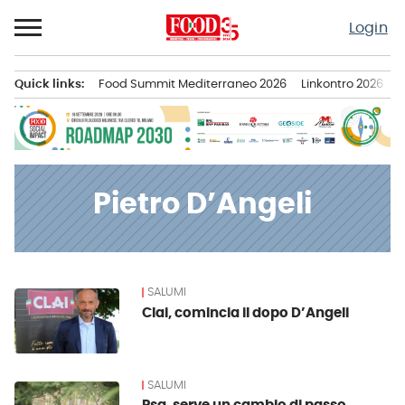
Passa
Login
al
contenuto
Quick links:
Food Summit Mediterraneo 2026
Linkontro 2026
F
Menu principale
Pietro D’Angeli
SALUMI
News
Clai, comincia il dopo D’Angeli
SALUMI