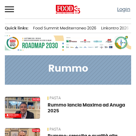
Passa
Login
al
contenuto
Quick links:
Food Summit Mediterraneo 2026
Linkontro 2026
F
Menu principale
Rummo
PASTA
News
Rummo lancia Maxima ad Anuga
2025
PASTA