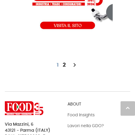
chevron_right
1
2
ABOUT
keyboard_arrow_up
Food Insights
Via Mazzini, 6
Lavori nella GDO?
43121 - Parma (ITALY)