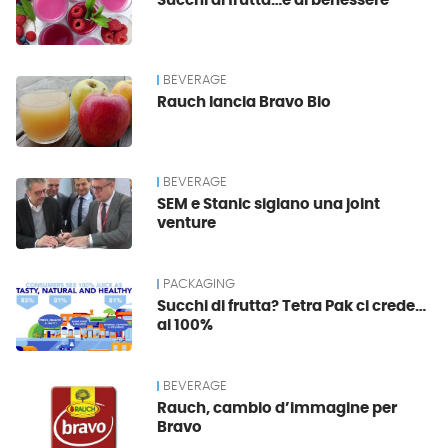
Succhi di frutta…e di benessere
BEVERAGE
Rauch lancia Bravo Bio
BEVERAGE
SEM e Stanic siglano una joint
venture
PACKAGING
Succhi di frutta? Tetra Pak ci crede…
al 100%
BEVERAGE
Rauch, cambio d’immagine per
Bravo