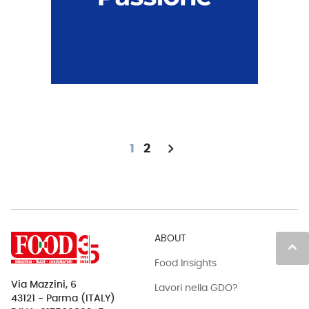
chevron_right
1
2
ABOUT
keyboard_arrow_up
Food Insights
Via Mazzini, 6
Lavori nella GDO?
43121 - Parma (ITALY)