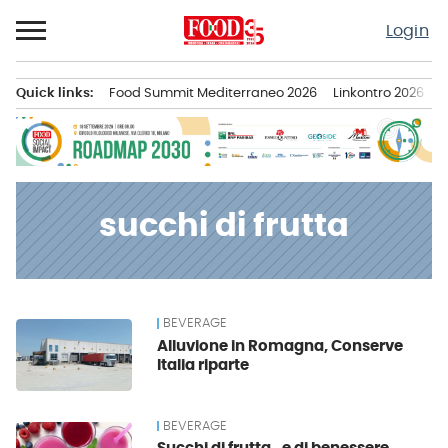
Passa
Login
al
contenuto
Quick links:
Food Summit Mediterraneo 2026
Linkontro 2026
F
Menu principale
succhi di frutta
BEVERAGE
News
Alluvione in Romagna, Conserve
Italia riparte
BEVERAGE