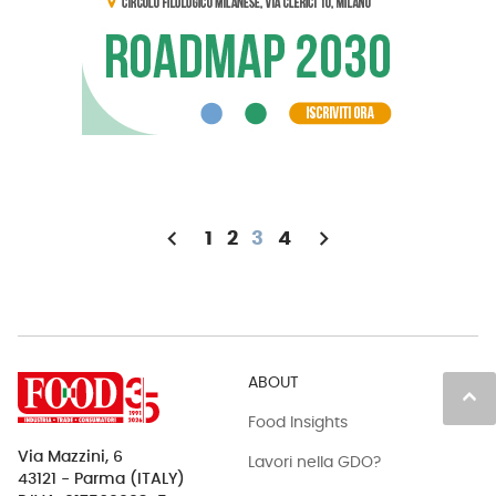
chevron_left
chevron_right
1
2
3
4
ABOUT
keyboard_arrow_up
Food Insights
Via Mazzini, 6
Lavori nella GDO?
43121 - Parma (ITALY)