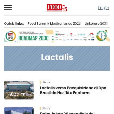
Passa
Login
al
contenuto
Quick links:
Food Summit Mediterraneo 2026
Linkontro 2026
F
Menu principale
Lactalis
DAIRY
News
Lactalis verso l’acquisizione di Dpa
Brasil da Nestlé e Fonterra
DAIRY