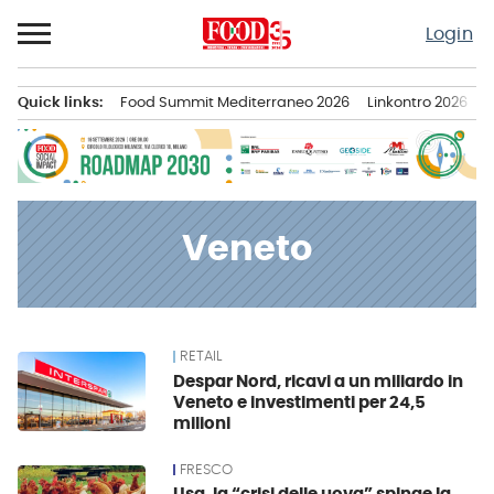
Passa
Login
al
contenuto
Quick links:
Food Summit Mediterraneo 2026
Linkontro 2026
F
Menu principale
Veneto
RETAIL
News
Despar Nord, ricavi a un miliardo in
Veneto e investimenti per 24,5
milioni
FRESCO