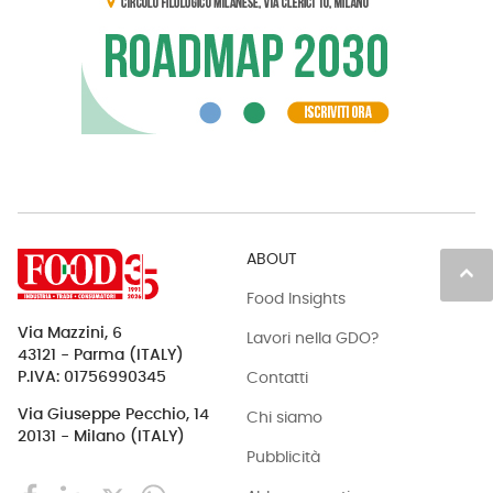
ABOUT
keyboard_arrow_up
Food Insights
Via Mazzini, 6
Lavori nella GDO?
43121 - Parma (ITALY)
Contatti
P.IVA: 01756990345
Via Giuseppe Pecchio, 14
Chi siamo
20131 - Milano (ITALY)
Pubblicità