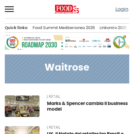
Passa
Login
al
contenuto
Quick links:
Food Summit Mediterraneo 2026
Linkontro 2026
F
Menu principale
Waitrose
RETAIL
News
Marks & Spencer cambia il business
model
RETAIL