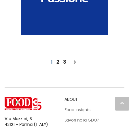
chevron_right
1
2
3
ABOUT
keyboard_arrow_up
Food Insights
Via Mazzini, 6
Lavori nella GDO?
43121 - Parma (ITALY)