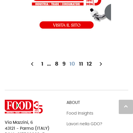
chevron_left
chevron_right
1
…
8
9
10
11
12
ABOUT
keyboard_arrow_up
Food Insights
Via Mazzini, 6
Lavori nella GDO?
43121 - Parma (ITALY)