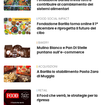
Fondazione Barilla invita tutti a
contribuire al cambiamento dei
sistemi alimentari
FOOD SOCIAL IMPACT
SPONSORED
Fondazione Barilla torna online il 1°
dicembre e riprogetta il futuro del
cibo
BAKERY
Mulino Bianco e Pan Di Stelle
puntano sull’e-commerce
ACQUISIZIONI
A Barilla lo stabilimento Pasta Zara
di Muggia
RETAIL
Il Food che verrà, le strategie per la
ripresa