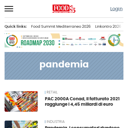
Passa
Login
al
contenuto
Quick links:
Food Summit Mediterraneo 2026
Linkontro 2026
F
Menu principale
pandemia
RETAIL
News
PAC 2000A Conad, il fatturato 2021
raggiunge i 4,45 miliardi di euro
INDUSTRIA