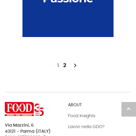
chevron_right
1
2
ABOUT
keyboard_arrow_up
Food Insights
Via Mazzini, 6
Lavori nella GDO?
43121 - Parma (ITALY)