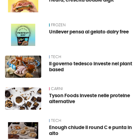
Heura, crescita double digit
FROZEN
Unilever pensa al gelato dairy free
TECH
Il governo tedesco investe nel plant
based
CARNI
Tyson Foods investe nelle proteine
alternative
TECH
Enough chiude il round C e punta in
alto