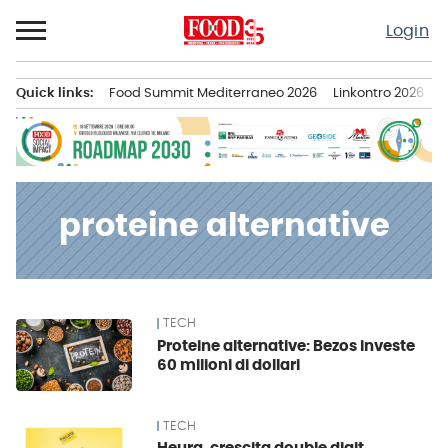
Passa
Login
al
contenuto
Quick links:
Food Summit Mediterraneo 2026
Linkontro 2026
F
Menu principale
proteine alternative
TECH
News
Proteine alternative: Bezos investe
60 milioni di dollari
TECH