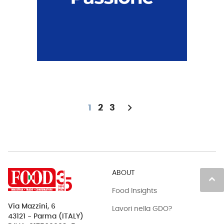
chevron_right
1
2
3
ABOUT
keyboard_arrow_up
Food Insights
Via Mazzini, 6
Lavori nella GDO?
43121 - Parma (ITALY)