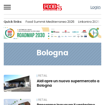
Passa
Login
al
contenuto
Quick links:
Food Summit Mediterraneo 2026
Linkontro 2026
F
Menu principale
Bologna
RETAIL
News
Aldi apre un nuovo supermercato a
Bologna
RETAIL